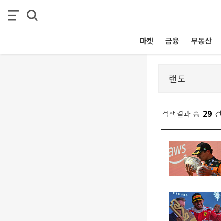
마켓
금융
부동산
검색결과 총
29