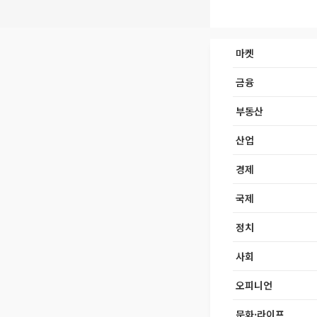
마켓
금융
부동산
산업
경제
국제
정치
사회
오피니언
문화·라이프