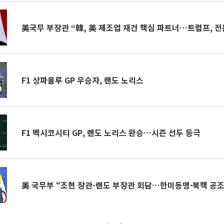
美국무 부장관 “韓, 美 제조업 재건 핵심 파트너…트럼프, 전
F1 상파울루 GP 우승자, 랜도 노리스
F1 멕시코시티 GP, 랜도 노리스 완승…시즌 선두 등극
美 국무부 “조현 장관-랜도 부장관 회담…한미동맹·북핵 공조