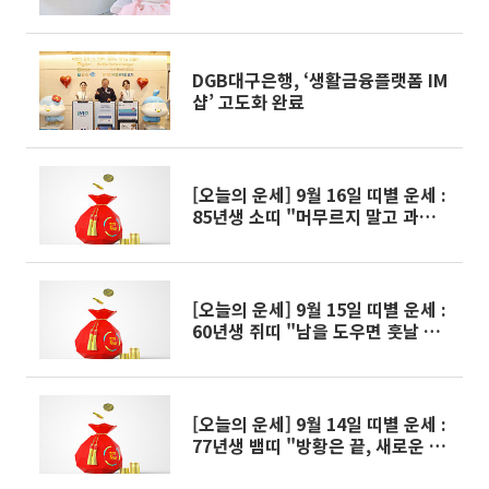
DGB대구은행, ‘생활금융플랫폼 IM
샵’ 고도화 완료
[오늘의 운세] 9월 16일 띠별 운세 :
85년생 소띠 "머무르지 말고 과감히
나아가라"
[오늘의 운세] 9월 15일 띠별 운세 :
60년생 쥐띠 "남을 도우면 훗날 큰
이득으로 돌아오게 된다"
[오늘의 운세] 9월 14일 띠별 운세 :
77년생 뱀띠 "방황은 끝, 새로운 시
작이다"