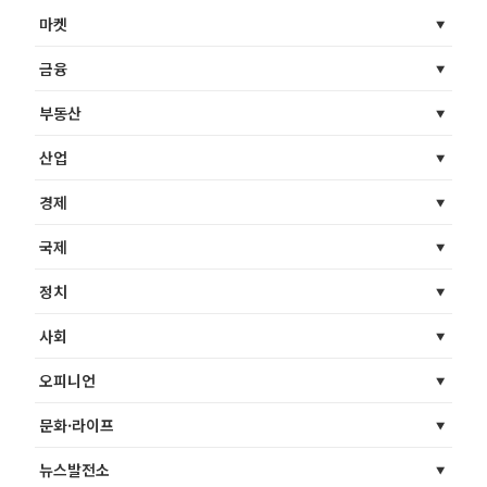
마켓
금융
부동산
산업
경제
국제
정치
사회
오피니언
문화·라이프
뉴스발전소