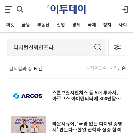
마켓
금융
부동산
산업
경제
국제
정치
사회
검색결과 총
6
건
정확도순
최신순
스톤브릿지벤처스 등 5개 투자사,
아르고스 아이덴티티에 300만달러
투자
라온시큐어, ‘국경 없는 디지털 증명
서’ 만든다…한일 산학과 실증 협력