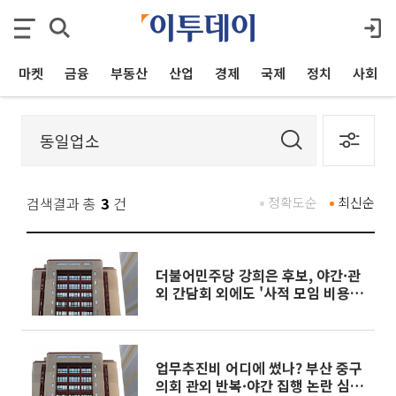
마켓
금융
부동산
산업
경제
국제
정치
사회
검색결과 총
3
건
정확도순
최신순
더불어민주당 강희은 후보, 야간·관
외 간담회 외에도 '사적 모임 비용'
업무추진비 처리 정황
업무추진비 어디에 썼나? 부산 중구
의회 관외 반복·야간 집행 논란 심