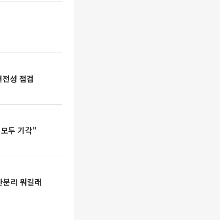
건전성 점검
 모두 기각"
금산분리 뭐길래