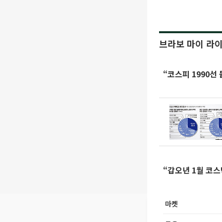
브라보 마이 라
“코스피 1990선
“갑오년 1월 코
마켓