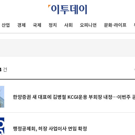
산업
경제
국제
정치
사회
오피니언
문화·라이프
4
건
한양증권 새 대표에 김병철 KCGI운용 부회장 내정…이번주 
행정공제회, 허장 사업이사 연임 확정