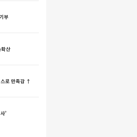
 기부
속확산
비스로 만족감 ↑
사’