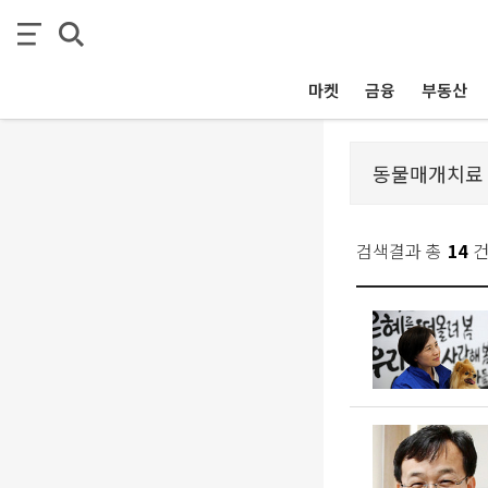
마켓
금융
부동산
검색결과 총
14