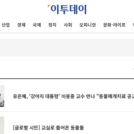
산업
경제
국제
정치
사회
오피니언
문화·라이프
건
유은혜, '강아지 대통령' 이웅종 교수 만나 "동물매개치료 공
[글로벌 시민] 교실로 들어온 동물들