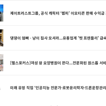
제이트러스트그룹, 공식 캐릭터 ‘쩜피’ 이모티콘 판매 수익금
댕댕이 엄빠ㆍ냥이 집사 모셔라...유통업계 '펫 프렌들리' 급
[헬스포커스]여성 암 요양병원이 뜬다...전문화된 원스톱 서
미래 유망 직업 ‘인공지능 전문가·로봇윤리학자·드론운항관리