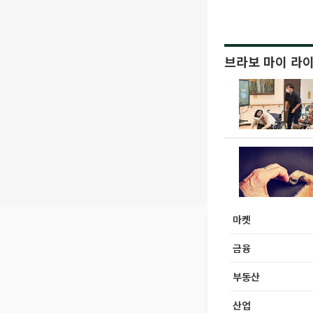
브라보 마이 라
마켓
금융
부동산
산업