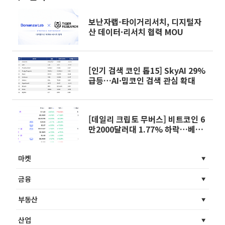
보난자랩-타이거리서치, 디지털자
산 데이터·리서치 협력 MOU
[인기 검색 코인 톱15] SkyAI 29%
급등…AI·밈코인 검색 관심 확대
[데일리 크립토 무버스] 비트코인 6
만2000달러대 1.77% 하락…베니
스토큰 8.64% 상승
마켓
금융
부동산
산업