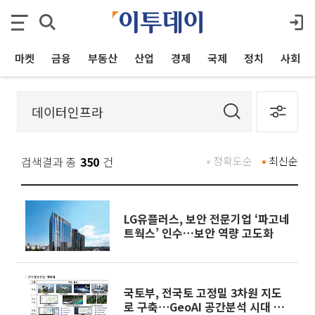
마켓
금융
부동산
산업
경제
국제
정치
사회
검색결과 총
350
건
정확도순
최신순
LG유플러스, 보안 전문기업 ‘파고네
트웍스’ 인수…보안 역량 고도화
국토부, 전국토 고정밀 3차원 지도
로 구축⋯GeoAI 공간분석 시대 연