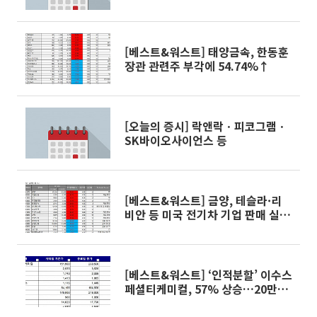
[베스트&워스트] 태양금속, 한동훈
장관 관련주 부각에 54.74%↑
[오늘의 증시] 락앤락ㆍ피코그램ㆍ
SK바이오사이언스 등
[베스트&워스트] 금양, 테슬라·리
비안 등 미국 전기차 기업 판매 실적
강세에 급등
[베스트&워스트] ‘인적분할’ 이수스
페셜티케미컬, 57% 상승…20만원
대 진입