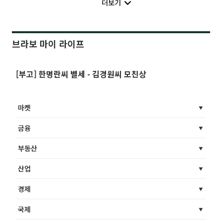
더보기
브라보 마이 라이프
[부고] 한명란씨 별세 - 김경원씨 모친상
마켓
금융
부동산
산업
경제
국제