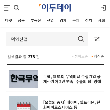
마켓
금융
부동산
산업
경제
국제
정치
사회
검색결과 총
278
건
정확도순
최신순
무협, 제61회 무역의날 수상기업 공
개…기아 2년 연속 ‘수출의 탑’ 영예
[오늘의 증시] 네이버, 셀트리온, 한
화에어로스페이스 등