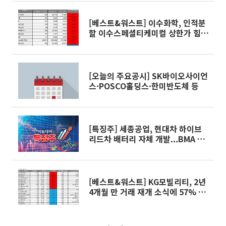
[베스트&워스트] 이수화학, 인적분
할 이수스페셜티케미컬 상한가 힘입
어 급등
[오늘의 주요공시] SK바이오사이언
스·POSCO홀딩스·한미반도체 등
[특징주] 세종공업, 현대차 하이브
리드차 배터리 자체 개발...BMA 핵
심 협력사 부각
[베스트&워스트] KG모빌리티, 2년
4개월 만 거래 재개 소식에 57% 급
등