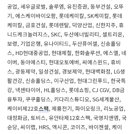
공업, 세우글로벌, 솔루엠, 유진증권, 동부건설, 오뚜
기, 에스케이바이오팜, 롯데케미칼, SK케미칼, 롯데
케미칼, 금호건설, 롯데렌탈, 덕양산업, 신한지주, 휴
니드케크놀러지스, SKC, 두산에너빌리티, 셀트리온,
보령, 기업은행, 유나이티드, 두산퓨어셀, 신송홀딩
스, HD현대중공업, 현대제철, 한화솔루션, 에스엘, 네
이버, 동아에스티, 현대오토에버, 씨에스윈드, 휴비
스, 광동제약, 일성건설, 경보제약, 현대백화점, LG생
활건강, 신송홀딩스, 이구산업, 현대그린푸드, 한국특
강, 넥센타이어, HL홀딩스, 롯데쇼핑, CJ CGV, DB금
융투자, 쿠쿠홀딩스, 키다리스튜디오, SG세계물산,
케이비제22호
스팩
, 제룡전기, 파이오링크, 리노공업,
대정화금, 토비스, 유안타제12호스팩, 국영지앤엠, 국
순당, 씨이랩, HRS, 엑시콘, 코이즈, 바이젠셀, 케이