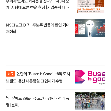
후계자 없어도 회사는 남긴다?…‘제3자 승
계’ 시험대 오른 中企 현장 [기업승계 대전
환]
MSCI 발표 D-7…후보주 반등에 편입 기대
재점화
논란의 'Busan is Good'…8억 도시
단독
브랜드, 용산 대통령실 CI 업체가 수행
'입추'에도 39도⋯수도권ㆍ강원ㆍ전라 폭
염 [날씨]