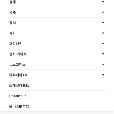
경제
국제
정치
사회
오피니언
문화·라이프
뉴스발전소
이투데이TV
스페셜리포트
Channel 5
위너스IR클럽