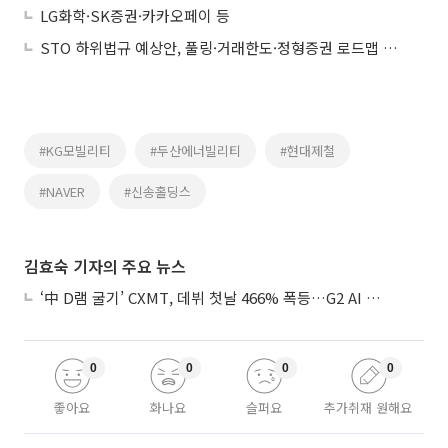
LG화학·SK증권·카카오페이 등
STO 하위법규 예상안, 풀링·거래한도·정형증권 로드맵 제시
#KG모빌리티
#두산에너빌리티
#현대제철
#NAVER
#신송홀딩스
김효숙 기자의 주요 뉴스
‘中 D램 굴기’ CXMT, 데뷔 첫날 466% 폭등…G2 AI 패권 ‘쩐의 전쟁’
0
0
0
0
좋아요
화나요
슬퍼요
추가취재 원해요