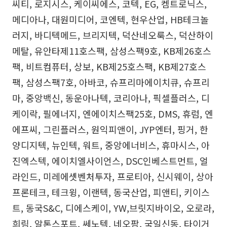
씨티, 로지시스, 케이씨에스, 코텍, EG, 켐트로닉스,
메디아나, 대원미디어, 코엔텍, 현우산업, HB테크놀
러지, 바디텍메드, 브리지텍, 덕산네오룩스, 덕산하이
메탈, 유안타제11호스팩, 삼성스팩9호, KB제26호스
팩, 비트컴퓨터, 상보, KB제25호스팩, KB제27호스
팩, 삼성스팩7호, 아바코, 슈프리마에이치큐, 슈프리
마, 중앙백신, 동운아나텍, 코리아나, 픽셀플러스, 디
케이락, 필에너지, 엔에이치스팩25호, DMS, 휴럼, 엔
에프씨, 그린플러스, 원익피앤이, JYP엔터, 핑거, 한
양디지텍, 뉴인텍, 워트, 중앙에너비스, 휴마시스, 아
진엑스텍, 에이치엘사이언스, DSC인베스트먼트, 얼
라인드, 미레에셋벤처투자, 프로티아, 신시웨이, 상아
프론테크, 테크윙, 이랜텍, 동국산업, 피앤티, 키이스
트, 동국S&C, 디에스케이, YW,브릿지바이오, 오로라,
희림, 알톤스포트, 쎄노텍, 네오팜, 국일신동, 타이거