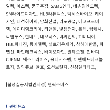
일렉, 에스텍, 풍국주정, SAMG엔터, 네츄럴엔도텍,
SM라이프디자인, HLB라퓨틱스, 엑세스바이오, 케이
사인, 대성하이텍, 남화산업, 리노공업, 에코프로비
엠, 에이디엠코리아, 티앤엘, 빛샘전자, 온텍, 웹케시,
씨앤투스, 한네트, 네오티스, 비씨앤씨, TJ미디어,
HBL파나진, 동아엘텍, 셀트리온제약, 창해에탄올, 파
멥신, 파인테크닉스, 바이오다인, 알테오젠, 인바디,
CJENM, 웨스트라이즈, 옴니시스템, 이엔에프테크놀
로지, 원익큐브, 율호, 오션브릿지, 신성델타테크,
[불성실공시법인지정] 헬릭스미스
관련 뉴스