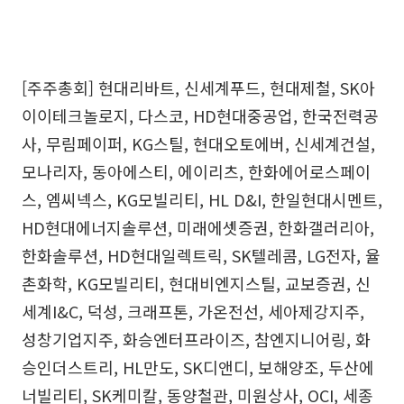
[주주총회] 현대리바트, 신세계푸드, 현대제철, SK아
이이테크놀로지, 다스코, HD현대중공업, 한국전력공
사, 무림페이퍼, KG스틸, 현대오토에버, 신세계건설,
모나리자, 동아에스티, 에이리츠, 한화에어로스페이
스, 엠씨넥스, KG모빌리티, HL D&I, 한일현대시멘트,
HD현대에너지솔루션, 미래에셋증권, 한화갤러리아,
한화솔루션, HD현대일렉트릭, SK텔레콤, LG전자, 율
촌화학, KG모빌리티, 현대비엔지스틸, 교보증권, 신
세계I&C, 덕성, 크래프톤, 가온전선, 세아제강지주,
성창기업지주, 화승엔터프라이즈, 참엔지니어링, 화
승인더스트리, HL만도, SK디앤디, 보해양조, 두산에
너빌리티, SK케미칼, 동양철관, 미원상사, OCI, 세종