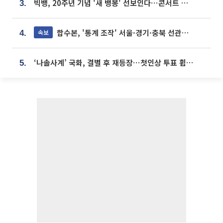
빅뱅, 20주년 기념 '새 뱅봉' 선보인다⋯콘서트 앞두고 팝업 개최
3.
합수본, '통계 조작' 서울·경기·충북 선관위 등 추가 압수수색
속보
4.
‘나솔사계’ 국화, 결별 후 재등장⋯첫인상 투표 휩쓸고 ‘인기녀’ 등극
5.