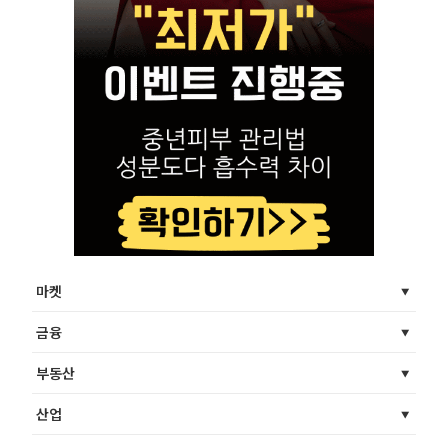
마켓
금융
부동산
산업