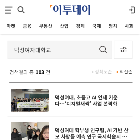
마켓
금융
부동산
산업
경제
국제
정치
사회
검색결과 총
103
건
정확도순
최신순
덕성여대, 초중고 AI 인재 키운
다…‘디지털새싹’ 사업 본격화
덕성여대 학부생 연구팀, AI 기반 산
모 사망률 예측 연구 국제학술지 게