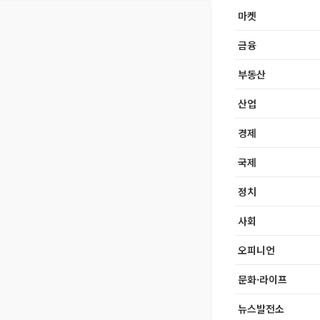
마켓
금융
부동산
산업
경제
국제
정치
사회
오피니언
문화·라이프
뉴스발전소