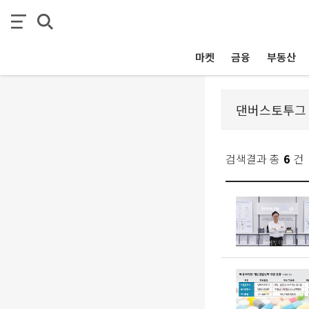
마켓
금융
부동산
검색결과 총
6
건