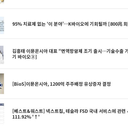
95% 치료제 없는 ‘이 분야’…K바이오에 기회될까 [800兆 
김흥태 이뮨온시아 대표 “면역항암제 조기 출시⋯기술수출 가
기 바이오③]
[BioS]이뮨온시아, 1200억 주주배정 유상증자 결정
[베스트&워스트] 넥스트칩, 테슬라 FSD 국내 서비스에 관련
111.92% '↑'