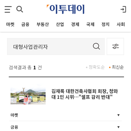
마켓
금융
부동산
산업
경제
국제
정치
사회
검색결과 총
1
건
정확도순
최신순
김재록 대한건축사협회 회장, 청와
대 1인 시위…"셀프 감리 반대"
마켓
금융