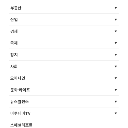
부동산
산업
경제
국제
정치
사회
오피니언
문화·라이프
뉴스발전소
이투데이TV
스페셜리포트