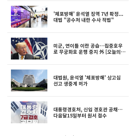
'체포방해' 윤석열 징역 7년 확정...
대법 "공수처 내란 수사 적법"
미군, 연이틀 이란 공습⋯집중호우
로 무궁화호 운행 중지 外 [오늘의
주요뉴스]
대법원, 윤석열 '체포방해' 상고심
선고 생중계 허가
대통령경호처, 신입 경호관 공채…
다음달15일부터 원서 접수