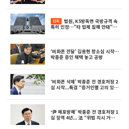
조사
법원, K5방독면 국방규격 속
단독
특허 인정…"타 업체 침해 안돼"
[K5 방독면 규격 분쟁 ①]
‘비화폰 전달’ 김용현 항소심 시작…
박종준 증인 채택 놓고 공방
‘비화폰 삭제’ 박종준 전 경호처장 2
심 시작...특검 “증거인멸 고의 있
어”
‘尹 체포방해’ 박종준 전 경호처장 1
심 징역 4년... 法 “위법 지시 거부했
어야”