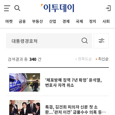
마켓
금융
부동산
산업
경제
국제
정치
사회
검색결과 총
340
건
정확도순
최신순
‘체포방해 징역 7년 확정’ 윤석열,
변호사 자격 취소
특검, 김건희 피의자 신분 첫 소
환...'관저 이전' 금품수수 의혹 등