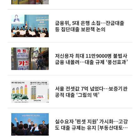
금융위, 5대 은행 소집…잔금대출
등 집단대출 보완책 논의
저신용자 최대 11만9000명 불법사
금융 내몰려…대출 규제 ‘풍선효과’
서울 전셋값 7억 넘었다⋯보증기관
공적 대출 ‘그림의 떡’
실수요자 '핀셋 지원' 가시화⋯고강
도 대출 규제는 유지 [부동산대토론
회]