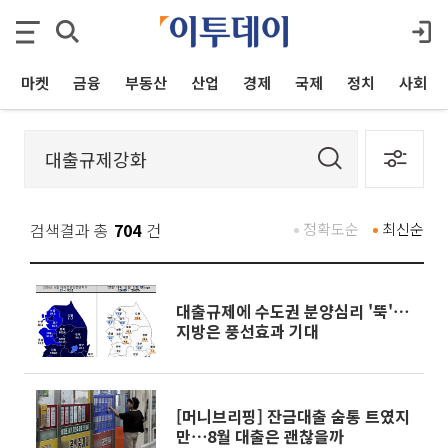
마켓
금융
부동산
산업
경제
국제
정치
사회
검색결과 총
704
건
정확도순
최신순
대출규제에 수도권 분양심리 '뚝'⋯
지방은 풍선효과 기대
[머니브리핑] 잔금대출 숨통 트였지
만⋯8월 대출은 괜찮을까