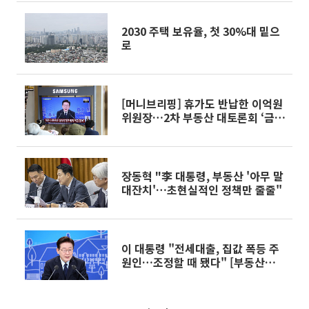
2030 주택 보유율, 첫 30%대 밑으
로
[머니브리핑] 휴가도 반납한 이억원
위원장…2차 부동산 대토론회 ‘금융
쟁점 세 가지’
장동혁 "李 대통령, 부동산 '아무 말
대잔치'…초현실적인 정책만 줄줄"
이 대통령 "전세대출, 집값 폭등 주
원인…조정할 때 됐다" [부동산대토
론회]