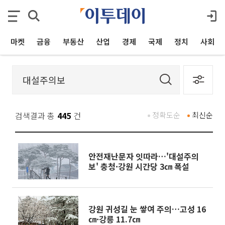
마켓
금융
부동산
산업
경제
국제
정치
사회
검색결과 총
445
건
정확도순
최신순
안전재난문자 잇따라…'대설주의
보' 충청·강원 시간당 3㎝ 폭설
강원 귀성길 눈 쌓여 주의…고성 16
㎝·강릉 11.7㎝