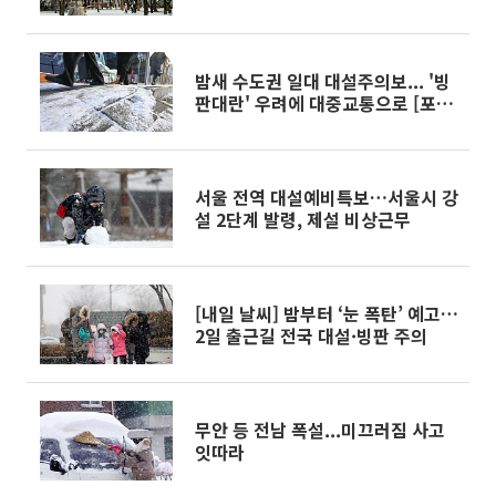
밤새 수도권 일대 대설주의보... '빙
판대란' 우려에 대중교통으로 [포토
로그]
서울 전역 대설예비특보…서울시 강
설 2단계 발령, 제설 비상근무
[내일 날씨] 밤부터 ‘눈 폭탄’ 예고…
2일 출근길 전국 대설·빙판 주의
무안 등 전남 폭설...미끄러짐 사고
잇따라