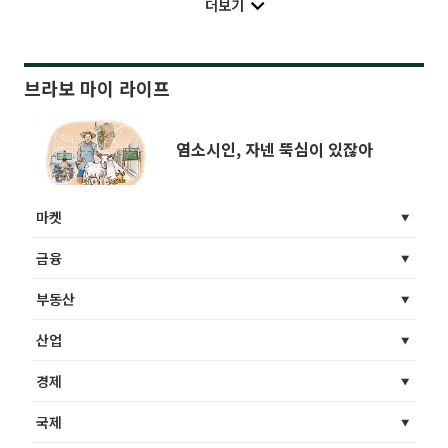
더보기
브라보 마이 라이프
염소시인, 자넨 뚝심이 있잖아
마켓
금융
부동산
산업
경제
국제