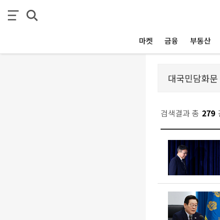
마켓
금융
부동산
검색결과 총
279