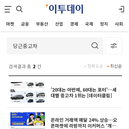
마켓
금융
부동산
산업
경제
국제
정치
사회
검색결과 총
2
건
정확도순
최신순
'20대는 아반떼, 60대는 포터'…세
대별 중고차 1위는 [데이터클립]
온라인 거래액 매달 24% 상승…오
픈마켓에 라방까지 이커머스 ‘개발