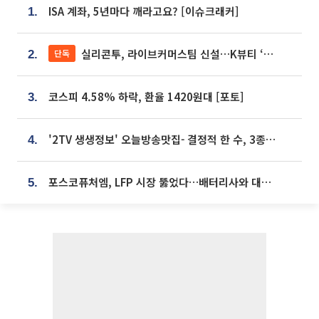
ISA 계좌, 5년마다 깨라고요? [이슈크래커]
1.
실리콘투, 라이브커머스팀 신설…K뷰티 ‘글로벌 판매망’ 확대[K뷰티 라방戰]
단독
2.
코스피 4.58% 하락, 환율 1420원대 [포토]
3.
'2TV 생생정보' 오늘방송맛집- 결정적 한 수, 3종 메밀면! 메밀 소바 맛집 '의○○○○'
4.
포스코퓨처엠, LFP 시장 뚫었다…배터리사와 대규모 장기 공급 합의
5.