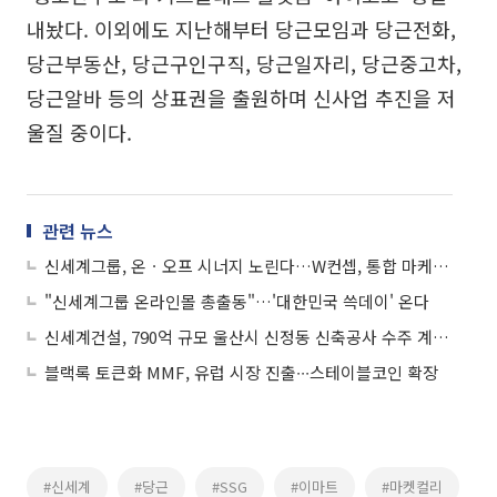
내놨다. 이외에도 지난해부터 당근모임과 당근전화,
당근부동산, 당근구인구직, 당근일자리, 당근중고차,
당근알바 등의 상표권을 출원하며 신사업 추진을 저
울질 중이다.
관련 뉴스
신세계그룹, 온ㆍ오프 시너지 노린다…W컨셉, 통합 마케팅 본격화
"신세계그룹 온라인몰 총출동"…'대한민국 쓱데이' 온다
신세계건설, 790억 규모 울산시 신정동 신축공사 수주 계약 체결
블랙록 토큰화 MMF, 유럽 시장 진출∙∙∙스테이블코인 확장
#신세계
#당근
#SSG
#이마트
#마켓컬리