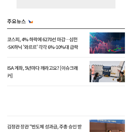
주요뉴스
코스피, 4% 하락에 6270선 마감…삼전
·SK하닉 '와르르' 각각 6%·10%대 급락
ISA 계좌, 5년마다 깨라고요? [이슈크래
커]
김정관 장관 “반도체 성과급, 주총 승인 받