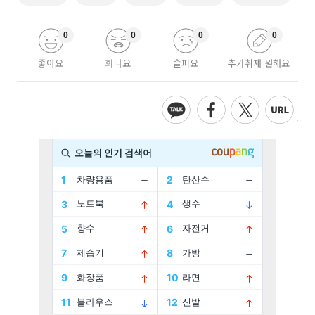
0
0
0
0
좋아요
화나요
슬퍼요
추가취재 원해요