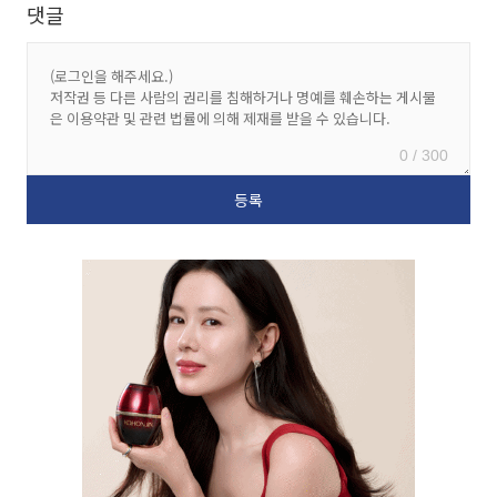
댓글
0 / 300