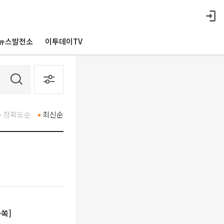
뉴스발전소
이투데이TV
정확도순
최신순
쏙]