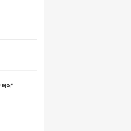
’
 빠져"