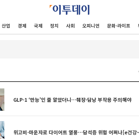
산업
경제
국제
정치
사회
오피니언
문화·라이프
건
GLP-1 ‘만능’인 줄 알았더니…췌장·담낭 부작용 주의해야
위고비·마운자로 다이어트 열풍…담석증 위험 어쩌나[e건강~