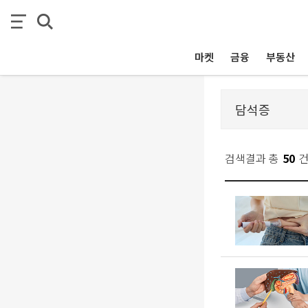
마켓
금융
부동산
검색결과 총
50