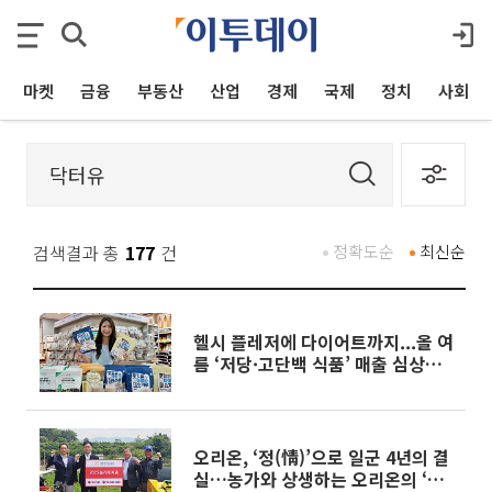
마켓
금융
부동산
산업
경제
국제
정치
사회
검색결과 총
177
건
정확도순
최신순
헬시 플레저에 다이어트까지...올 여
름 ‘저당·고단백 식품’ 매출 심상찮
다
오리온, ‘정(情)’으로 일군 4년의 결
실…농가와 상생하는 오리온의 ‘맛