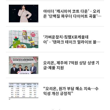
아이더 ‘캐시미어 코트 다운’ㆍ오리
온 ‘단백질 파우더 다이어트 곡물’
외 [나왔다 신상]
‘가벼운참치·칰햄X포케올데
이’ㆍ‘덴마크 테이크 얼라이브 블렌
드’ 외[나왔다 신상]
오리온, 제주에 7억원 상당 상생 기
금·제품 지원
“오리온, 원가 부담 해소 지속…수
익성 개선 긍정적”