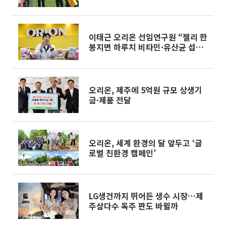
있는 나눔’ [CSR, 기업의 온기⑩]
이태근 오리온 선임연구원 “젤리 한
봉지면 하루치 비타민·유산균 섭취
해결”[미니 인터뷰]
오리온, 제주에 5억원 규모 상생기
금·제품 전달
오리온, 세계 환경의 달 앞두고 ‘글
로벌 친환경 캠페인’
LG생건까지 뛰어든 생수 시장…제
주삼다수 독주 판도 바뀔까