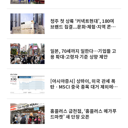
청주 첫 상륙 ‘커넥트현대’, 180여
브랜드 집결...문화·체험·지역 콘텐
츠↑
일본, 70세까지 일한다…기업들 고
용 확대·고령자 기준 상향 제안
[아시아증시] 상하이, 미국 관세 폭
탄ㆍMSCI 중국 종목 대거 제외에
하락
홈플러스 금천점, ‘홈플러스 메가푸
드마켓’ 새 단장 오픈