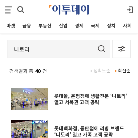
마켓
금융
부동산
산업
경제
국제
정치
사회
검색결과 총
40
건
정확도순
최신순
롯데몰, 은평점에 생활전문 ‘니토리’
열고 서북권 고객 공략
롯데백화점, 동탄점에 리빙 브랜드
‘니토리’ 열고 가족 고객 공략