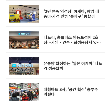
‘2년 연속 역성장’ 이케아, 팝업·배
송비·가격 인하 ‘돌파구’ 통할까
니토리, 홈플러스 영등포점에 2호
점…가양ㆍ연수ㆍ화성봉담서 잇따
라 문 연다
유통망 확장하는 ‘일본 이케아’ 니토
리 성공할까
대형마트 3사, ‘공간 혁신’ 승부수
띄웠다