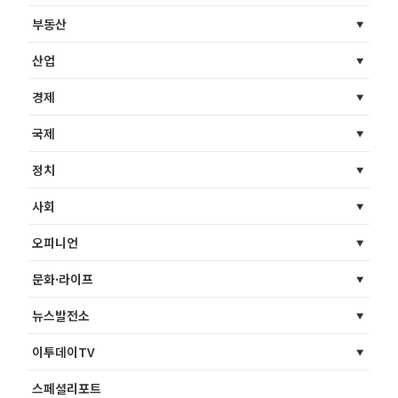
부동산
산업
경제
국제
정치
사회
오피니언
문화·라이프
뉴스발전소
이투데이TV
스페셜리포트