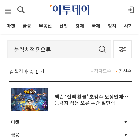
마켓
금융
부동산
산업
경제
국제
정치
사회
검색결과 총
1
건
정확도순
최신순
넥슨 ‘전액 환불’ 초강수 보상안에…
능력치 적용 오류 논란 일단락
마켓
금융