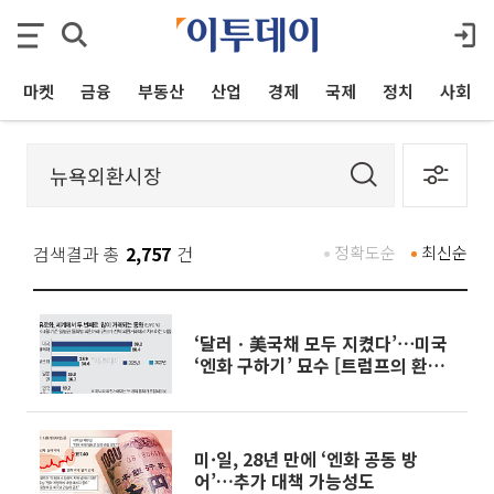
마켓
금융
부동산
산업
경제
국제
정치
사회
검색결과 총
2,757
건
정확도순
최신순
‘달러ㆍ美국채 모두 지켰다’⋯미국
‘엔화 구하기’ 묘수 [트럼프의 환율
베팅①]
미·일, 28년 만에 ‘엔화 공동 방
어’…추가 대책 가능성도