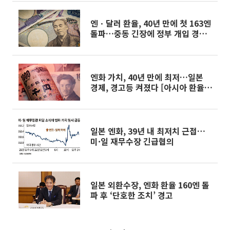
엔ㆍ달러 환율, 40년 만에 첫 163엔
돌파…중동 긴장에 정부 개입 경고
무색
엔화 가치, 40년 만에 최저…일본
경제, 경고등 켜졌다 [아시아 환율
비상]
일본 엔화, 39년 내 최저치 근접…
미·일 재무수장 긴급협의
일본 외환수장, 엔화 환율 160엔 돌
파 후 ‘단호한 조치’ 경고