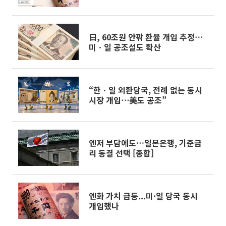
日, 60조원 안팎 환율 개입 추정⋯
미ㆍ일 공조설도 확산
“한ㆍ일 외환당국, 전례 없는 동시
시장 개입⋯美도 공조”
엔저 부담에도…일본은행, 기준금
리 동결 선택 [종합]
엔화 가치 급등...미·일 당국 동시
개입했나