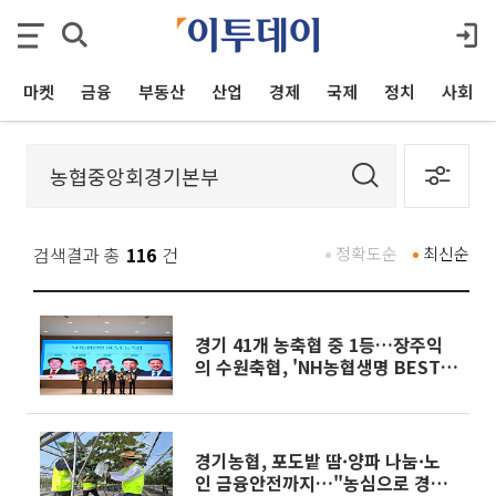
마켓
금융
부동산
산업
경제
국제
정치
사회
검색결과 총
116
건
정확도순
최신순
경기 41개 농축협 중 1등…장주익
의 수원축협, 'NH농협생명 BEST'
우뚝
경기농협, 포도밭 땀·양파 나눔·노
인 금융안전까지…"농심으로 경기