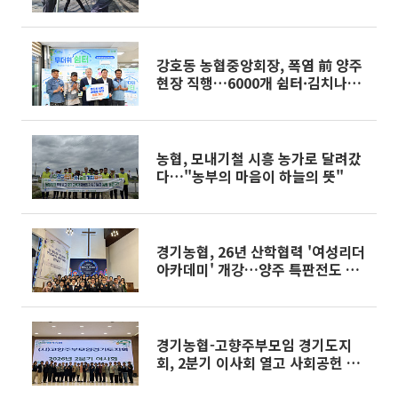
를 품다"
강호동 농협중앙회장, 폭염 前 양주
현장 직행…6000개 쉼터·김치나눔
·일손돕기 '총력'
농협, 모내기철 시흥 농가로 달려갔
다…"농부의 마음이 하늘의 뜻"
경기농협, 26년 산학협력 '여성리더
아카데미' 개강…양주 특판전도 가
동
경기농협-고향주부모임 경기도지
회, 2분기 이사회 열고 사회공헌 활
성화 논의