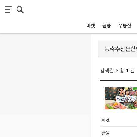
마켓
금융
부동산
검색결과 총
1
건
마켓
금융