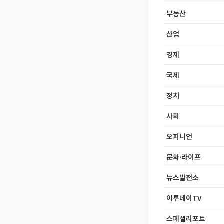
부동산
산업
경제
국제
정치
사회
오피니언
문화·라이프
뉴스발전소
이투데이TV
스페셜리포트