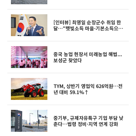
[인터뷰] 최영일 순창군수 취임 한
달…“햇빛소득 마을·기본소득으로
청년 머무는 순창 만들 것"
중국 농업 현장서 미래농업 해법...
보성군 찾았다
TYM, 상반기 영업익 626억원…전
년 대비 59.1%↑
중기부, 규제자유특구 기업 부담 낮
춘다…법령 정비·지역 연계 강화