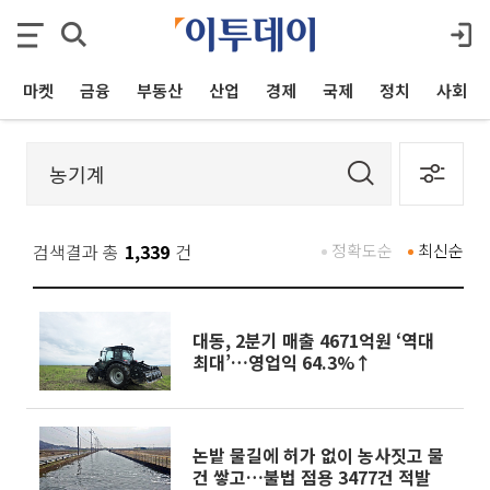
마켓
금융
부동산
산업
경제
국제
정치
사회
검색결과 총
1,339
건
정확도순
최신순
대동, 2분기 매출 4671억원 ‘역대
최대’…영업익 64.3%↑
논밭 물길에 허가 없이 농사짓고 물
건 쌓고…불법 점용 3477건 적발