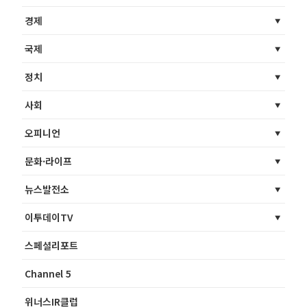
경제
국제
정치
사회
오피니언
문화·라이프
뉴스발전소
이투데이TV
스페셜리포트
Channel 5
위너스IR클럽