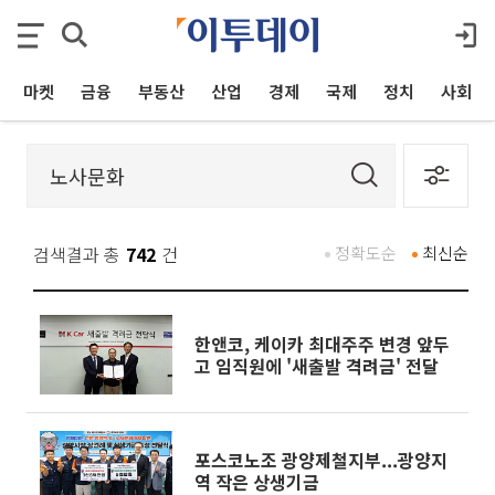
마켓
금융
부동산
산업
경제
국제
정치
사회
검색결과 총
742
건
정확도순
최신순
한앤코, 케이카 최대주주 변경 앞두
고 임직원에 '새출발 격려금' 전달
포스코노조 광양제철지부...광양지
역 작은 상생기금