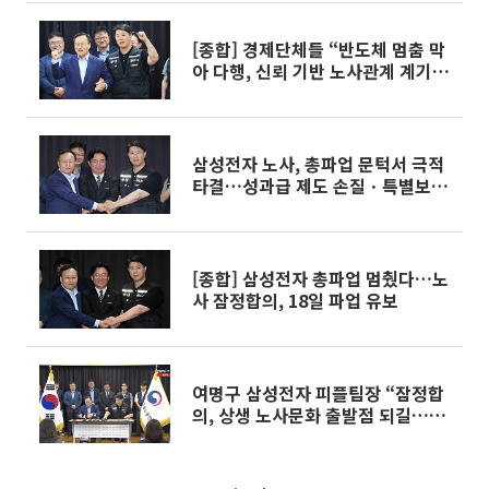
[종합] 경제단체들 “반도체 멈춤 막
아 다행, 신뢰 기반 노사관계 계기
돼야”
삼성전자 노사, 총파업 문턱서 극적
타결…성과급 제도 손질ㆍ특별보상
합의
[종합] 삼성전자 총파업 멈췄다…노
사 잠정합의, 18일 파업 유보
여명구 삼성전자 피플팀장 “잠정합
의, 상생 노사문화 출발점 되길…합
의사항 성실 이행”