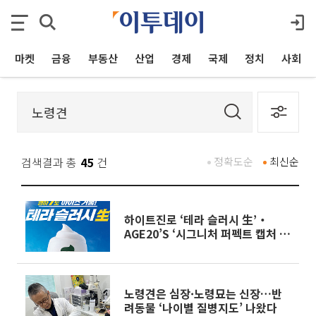
마켓
금융
부동산
산업
경제
국제
정치
사회
검색결과 총
45
건
정확도순
최신순
하이트진로 ‘테라 슬러시 生’‧
AGE20’S ‘시그니처 퍼펙트 캡처 세
팅 픽서’ 외 [나왔다 신상]
노령견은 심장·노령묘는 신장…반
려동물 ‘나이별 질병지도’ 나왔다