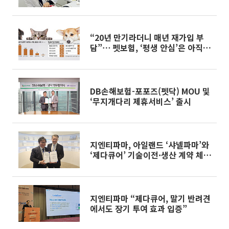
“20년 만기라더니 매년 재가입 부
담”⋯ 펫보험, ‘평생 안심’은 아직
멀다 [펫보험의 역설]
DB손해보험-포포즈(펫닥) MOU 및
‘무지개다리 제휴서비스’ 출시
지엔티파마, 아일랜드 ‘샤넬파마’와
‘제다큐어’ 기술이전·생산 계약 체
결
지엔티파마 “제다큐어, 말기 반려견
에서도 장기 투여 효과 입증”