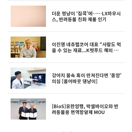
더운 멍냥이 ‘집콕’에⋯…LX하우시
스, 반려동물 친화 제품 인기
이진영 네츄럴코어 대표 “사람도 먹
을 수 있는 재료...K펫푸드 해외 적
극 진출”[유통人사이드]
강아지 몸속 혹이 만져진다면 ‘종양’
의심 [올어바웃 댕냥이]
[BioS]유한양행, 박셀바이오와 반
려동물용 면역항암제 MOU