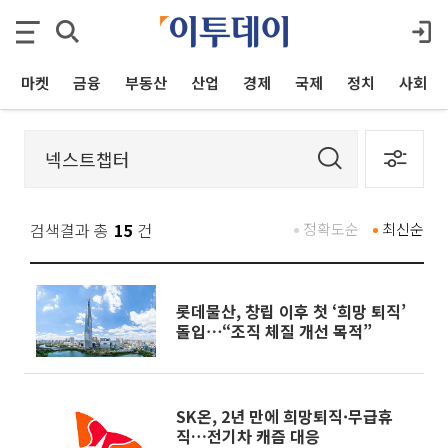
마켓
금융
부동산
산업
경제
국제
정치
사회
검색결과 총
15
건
정확도순
최신순
롯데물산, 창립 이후 첫 ‘희망 퇴직’
돌입⋯“조직 체질 개선 목적”
SK온, 2년 만에 희망퇴직·무급휴
직…전기차 캐즘 대응