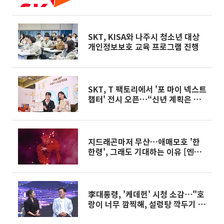
SKT, KISA와 나주시 청소년 대상
개인정보보호 교육 프로그램 진행
SKT, T 팩토리에서 '포 마이 넥스트
챕터' 전시 오픈…“신년 계획은 오
타니처럼”
지드래곤마저 무산…애매모호 '한
한령', 그래도 기대하는 이유 [엔터
로그]
李대통령, '케데헌' 시청 소감⋯"호
랑이 너무 깜찍해, 설렁탕 깍두기 좋
았다"