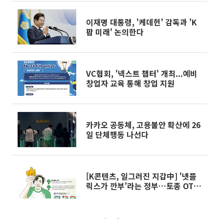
이재명 대통령, '케데헌' 감독과 'K
팝 미래' 논의한다
VC협회, '넥스트 챕터' 개최...예비
창업자 교육 통해 창업 지원
카카오 공동체, 고용불안 확산에 26
일 단체행동 나선다
[K콘텐츠, 일그러진 지갑中] '넷플
릭스가 깐부'라는 정부…토종 OTT
"만들수록 적자” 늪