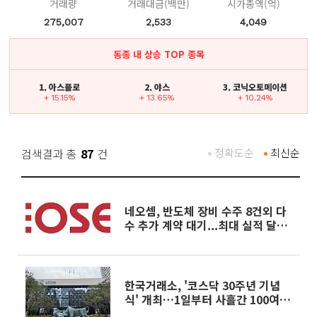
거래량
거래대금(백만)
시가총액(억)
275,007
2,533
4,049
동종 내 상승 TOP 종목
1. 아스플로
2. 야스
3. 코닉오토메이션
+ 15.15%
+ 13.65%
+ 10.24%
검색결과 총
87
건
정확도순
최신순
네오셈, 반도체 장비 수주 8건외 다
수 추가 계약 대기...최대 실적 달성
기대
한국거래소, '코스닥 30주년 기념
식' 개최…1일부터 사흘간 100여개
사 공동 IR 진행