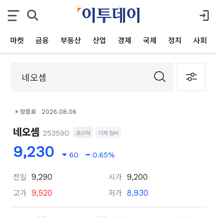
마켓
금융
부동산
산업
경제
국제
정치
사회
장종료
2026.08.06
네오셈
253590
코스닥
기계·장비
9,230
60
0.65%
전일
시가
9,290
9,200
고가
저가
9,520
8,930