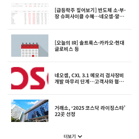
[급등락주 짚어보기] 반도체 소·부·
장 슈퍼사이클 수혜…네오셈·알트
등 上
[오늘의 IR] 솔트룩스·카카오·현대
글로비스 등
네오셈, CXL 3.1 메모리 검사장비
개발 마무리 단계⋯고객사와 협의
중
거래소, ‘2025 코스닥 라이징스타’
22곳 선정
더보기