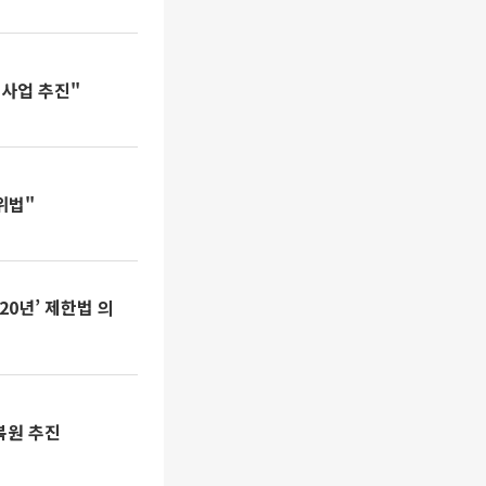
 사업 추진"
위법"
20년’ 제한법 의
복원 추진