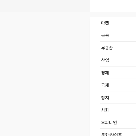
마켓
금융
부동산
산업
경제
국제
정치
사회
오피니언
문화·라이프