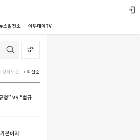
뉴스발전소
이투데이TV
정확도순
최신순
규정” VS “법규
 기본이지!