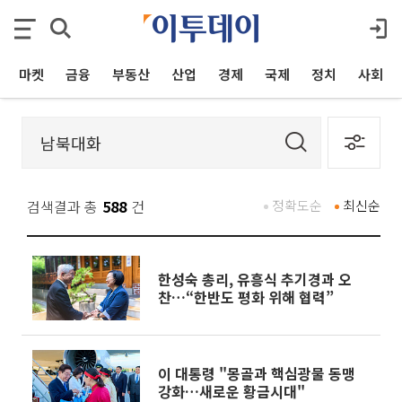
마켓
금융
부동산
산업
경제
국제
정치
사회
검색결과 총
588
건
정확도순
최신순
한성숙 총리, 유흥식 추기경과 오
찬…“한반도 평화 위해 협력”
이 대통령 "몽골과 핵심광물 동맹
강화…새로운 황금시대"