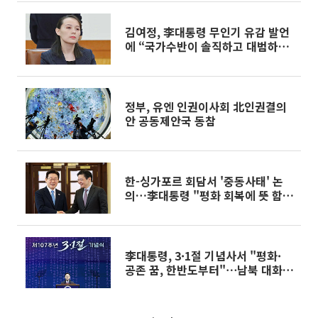
김여정, 李대통령 무인기 유감 발언
에 “국가수반이 솔직하고 대범하다
고 평가”
정부, 유엔 인권이사회 北인권결의
안 공동제안국 동참
한-싱가포르 회담서 '중동사태' 논
의…李대통령 "평화 회복에 뜻 함
께"
李대통령, 3·1절 기념사서 "평화·
공존 꿈, 한반도부터"⋯남북 대화
재개 방점 [전문]