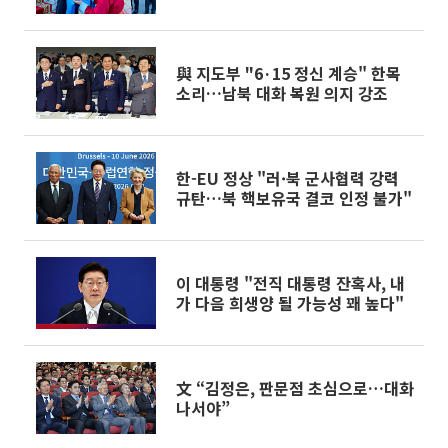
與 지도부 "6·15 정신 계승" 한목
소리…남북 대화 복원 의지 강조
한-EU 정상 "러·북 군사협력 강력
규탄…북 핵보유국 결코 인정 불가"
이 대통령 "전직 대통령 잔혹사, 내
가 다음 희생양 될 가능성 꽤 높다"
文 “김정은, 판문점 초심으로…대화
나서야”