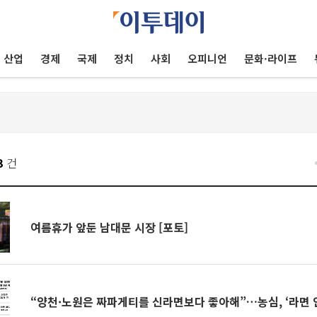
산업
경제
국제
정치
사회
오피니언
문화·라이프
3
건
여름휴가 앞둔 남대문 시장 [포토]
“양천·노원은 짜파게티를 신라면보다 좋아해”…농심, ‘라면 