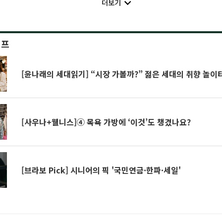
더보기
이프
[윤나래의 세대읽기] “시장 가볼까?” 젊은 세대의 취향 놀이
[사우나+웰니스]④ 목욕 가방에 ‘이것’도 챙겼나요?
[브라보 Pick] 시니어의 픽 '국민연금·한파·세일'