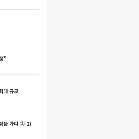
정"
 최대 규모
을 가다 ②-2]