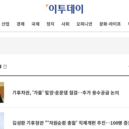
산업
경제
국제
정치
사회
오피니언
문화·라이프
8
건
기후차관, '가뭄' 밀양·운문댐 점검…추가 용수공급 논의
김성환 기후장관 "'자원순환 총괄' 직제개편 추진…100명 증