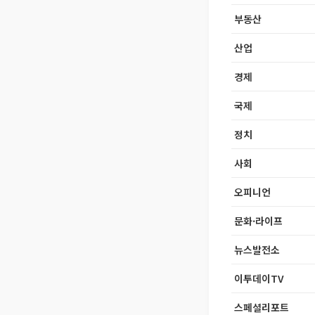
부동산
산업
경제
국제
정치
사회
오피니언
문화·라이프
뉴스발전소
이투데이TV
스페셜리포트