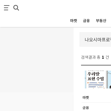
마켓
금융
부동산
검색결과 총
1
건
마켓
금융