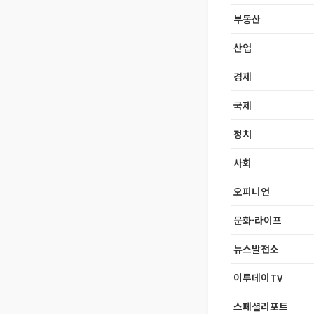
부동산
산업
경제
국제
정치
사회
오피니언
문화·라이프
뉴스발전소
이투데이TV
스페셜리포트