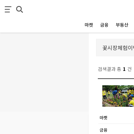
마켓
금융
부동산
검색결과 총
1
건
마켓
금융