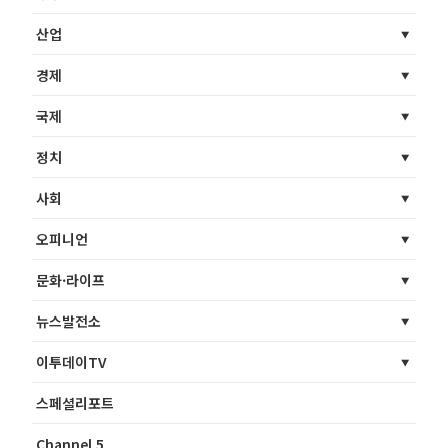
산업
경제
국제
정치
사회
오피니언
문화·라이프
뉴스발전소
이투데이TV
스페셜리포트
Channel 5