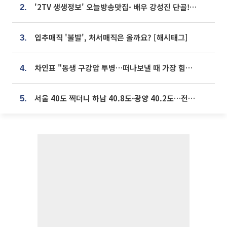
'2TV 생생정보' 오늘방송맛집- 배우 강성진 단골! 쌀국수ㆍ푸팟퐁 커리 맛집 '블○○○'
2.
입추매직 '불발', 처서매직은 올까요? [해시태그]
3.
차인표 "동생 구강암 투병…떠나보낼 때 가장 힘들었다”
4.
서울 40도 찍더니 하남 40.8도·광양 40.2도…전국 '펄펄'
5.