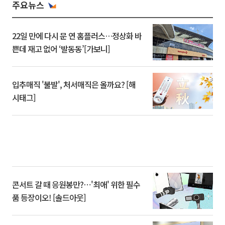
주요뉴스
22일 만에 다시 문 연 홈플러스…정상화 바
쁜데 재고 없어 ‘발동동’[가보니]
입추매직 '불발', 처서매직은 올까요? [해
시태그]
콘서트 갈 때 응원봉만?⋯'최애' 위한 필수
품 등장이오! [솔드아웃]