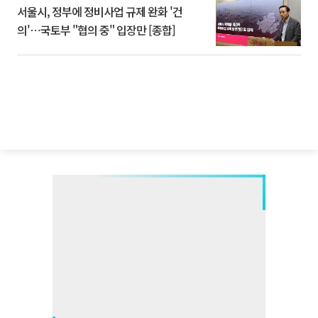
서울시, 정부에 정비사업 규제 완화 '건
의'⋯국토부 "협의 중" 입장만 [종합]