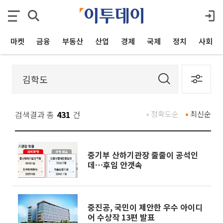
마켓
금융
부동산
산업
경제
국제
정치
사회
검색결과 총
431
건
정확도순
최신순
중기부 산하기관장 줄줄이 공석인
데…후임 안갯속
중진공, 국민이 제안한 우수 아이디
어 수상작 13편 발표