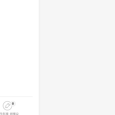
0
가취재 원해요