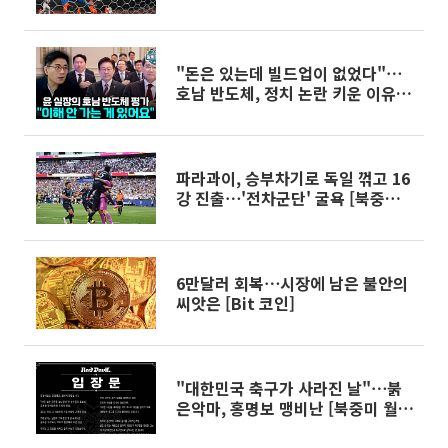
"돈은 있는데 빌드업이 없었다"⋯
호남 반도체, 정치 논란 키운 이유
[정치대학]
파라과이, 승부차기로 독일 꺾고 16
강 진출⋯'전차군단' 굴욕 [북중미
월드컵]
6만달러 회복⋯시장에 남은 불안의
씨앗은 [Bit 코인]
"대한민국 축구가 사라진 날"⋯붉
은악마, 홍명보 맹비난 [북중미 월드
컵]