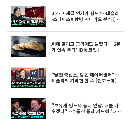
머스크 세금 연기가 힌트?⋯테슬라
·스페이스X 합병 시나리오 분석 [찐
코노미]
AI에 밀리고 금리에도 눌렸다⋯'2분
기 연속 추락' [Bit 코인]
"낮엔 충전소, 밤엔 데이터센터"⋯
테슬라의 기막힌 한 수 [찐코노미]
"보유세·양도세 동시 인상, 매물 나
오겠나"⋯부동산 증세 카드에 '효과
의문' [정치대학]