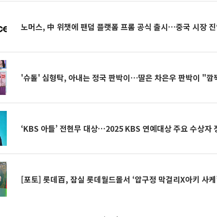
노머스, 中 위챗에 팬덤 플랫폼 프롬 공식 출시…중국 시장 
'슈돌' 심형탁, 아내는 정국 판박이⋯딸은 차은우 판박이 "깜
‘KBS 아들’ 전현무 대상…2025 KBS 연예대상 주요 수상자
[포토] 롯데百, 잠실 롯데월드몰서 ‘압구정 막걸리X아키 사케