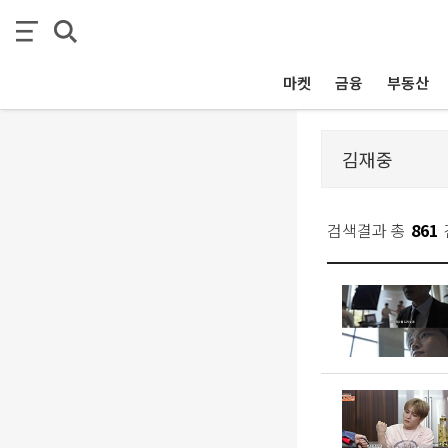
마켓
금융
부동산
검색결과 총
861