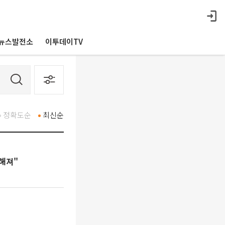
뉴스발전소
이투데이TV
정확도순
최신순
당해져"