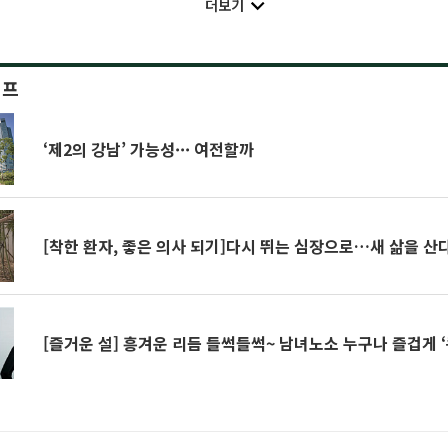
더보기
이프
‘제2의 강남’ 가능성··· 여전할까
[착한 환자, 좋은 의사 되기]다시 뛰는 심장으로…새 삶을 산
[즐거운 설] 흥겨운 리듬 들썩들썩~ 남녀노소 누구나 즐겁게 