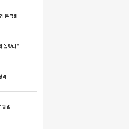
진입 본격화
짝 놀랐다"
 정리
’ 팝업