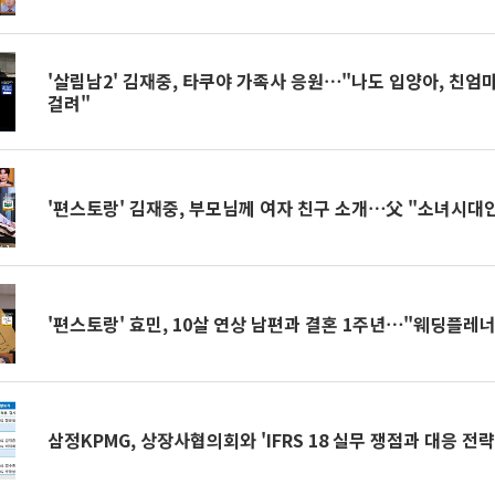
'살림남2' 김재중, 타쿠야 가족사 응원⋯"나도 입양아, 친엄
걸려"
'편스토랑' 김재중, 부모님께 여자 친구 소개⋯父 "소녀시대
'편스토랑' 효민, 10살 연상 남편과 결혼 1주년⋯"웨딩플레너
삼정KPMG, 상장사협의회와 'IFRS 18 실무 쟁점과 대응 전