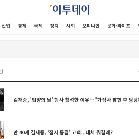
산업
경제
국제
정치
사회
오피니언
문화·라이프
건
김재중, '입양의 날' 행사 참석한 이유⋯"가정사 밝힌 후 당
만 40세 김재중, ‘정자 동결’ 고백...대체 뭐길래?