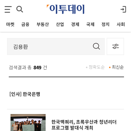
마켓
금융
부동산
산업
경제
국제
정치
사회
검색결과 총
849
건
정확도순
최신순
[인사] 한국은행
한국맥쿼리, 초록우산과 청년리더
프로그램 발대식 개최