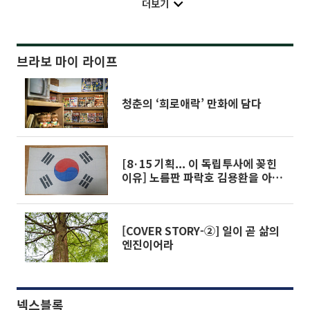
더보기
브라보 마이 라이프
청춘의 ‘희로애락’ 만화에 담다
[8·15 기획... 이 독립투사에 꽂힌
이유] 노름판 파락호 김용환을 아시
나요?
[COVER STORY-②] 일이 곧 삶의
엔진이어라
넥스블록