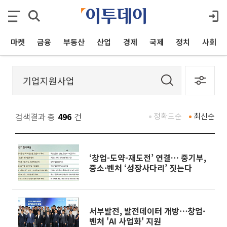
마켓
금융
부동산
산업
경제
국제
정치
사회
검색결과 총
496
건
정확도순
최신순
‘창업-도약-재도전’ 연결… 중기부,
중소·벤처 ‘성장사다리’ 짓는다
서부발전, 발전데이터 개방⋯창업·
벤처 'AI 사업화' 지원