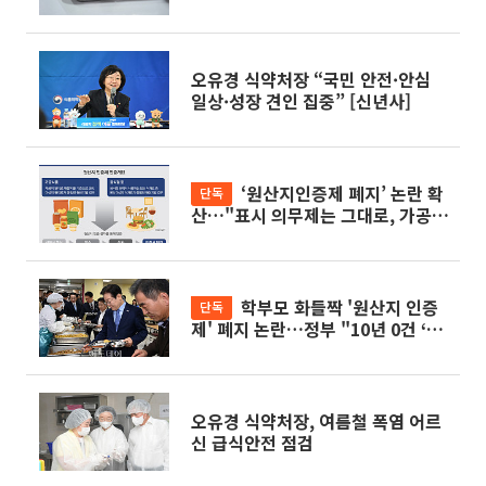
오유경 식약처장 “국민 안전·안심
일상·성장 견인 집중” [신년사]
‘원산지인증제 폐지’ 논란 확
단독
산…"표시 의무제는 그대로, 가공식
품 인증제도 존속"
학부모 화들짝 '원산지 인증
단독
제' 폐지 논란…정부 "10년 0건 ‘有
名無實’ 제도 없애는 것"
오유경 식약처장, 여름철 폭염 어르
신 급식안전 점검