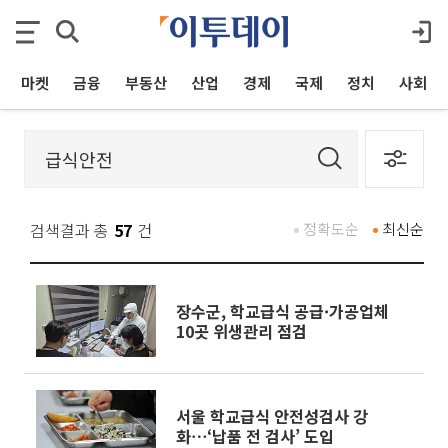
마켓
금융
부동산
산업
경제
국제
정치
사회
검색결과 총
57
건
정확도순
최신순
장수군, 학교급식 공급·가공업체
10곳 위생관리 점검
서울 학교급식 안전성검사 강
화⋯‘납품 전 검사’ 도입