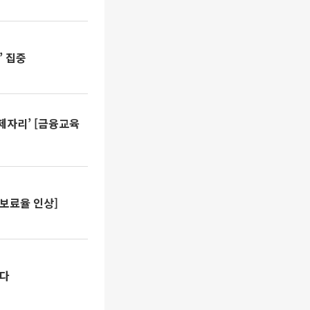
’ 집중
예보료율 인상]
췄다