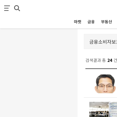
마켓
금융
부동산
검색결과 총
24