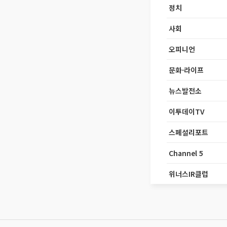
정치
사회
오피니언
문화·라이프
뉴스발전소
이투데이TV
스페셜리포트
Channel 5
위너스IR클럽