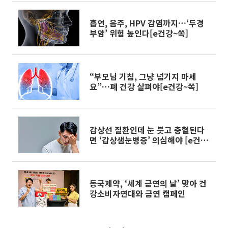
흡연, 음주, HPV 감염까지…‘두경
부암’ 위험 높인다[e건강~쏙]
“부모님 기침, 그냥 넘기지 마세
요”…폐 건강 살펴야[e건강~쏙]
갑상선 질환인데 눈 붓고 충혈된다
면 ‘갑상샘눈병증’ 의심해야 [e건강
~쏙]
동국제약, ‘세계 금연의 날’ 맞아 건
강소비자연대와 금연 캠페인