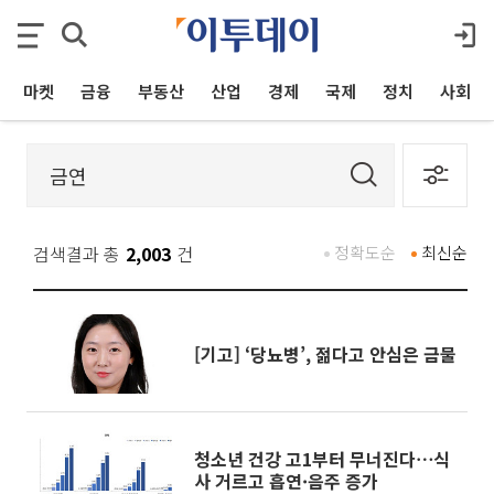
마켓
금융
부동산
산업
경제
국제
정치
사회
검색결과 총
2,003
건
정확도순
최신순
[기고] ‘당뇨병’, 젊다고 안심은 금물
청소년 건강 고1부터 무너진다⋯식
사 거르고 흡연·음주 증가