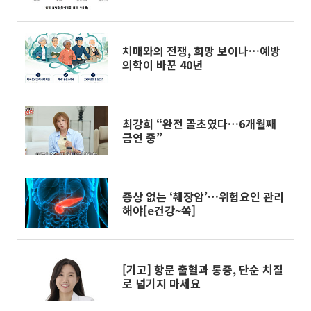
치매와의 전쟁, 희망 보이나…예방
의학이 바꾼 40년
최강희 “완전 골초였다…6개월째
금연 중”
증상 없는 ‘췌장암’…위험요인 관리
해야[e건강~쏙]
[기고] 항문 출혈과 통증, 단순 치질
로 넘기지 마세요