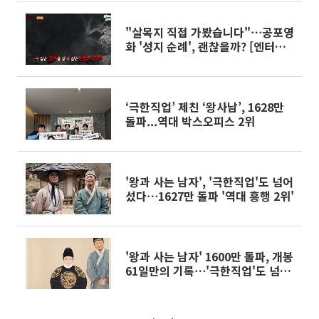
"살목지 직접 가봤습니다"⋯공포영
화 '성지 순례', 괜찮을까? [엔터로
그]
‘극한직업’ 제친 ‘왕사남’, 1628만
돌파...역대 박스오피스 2위
'왕과 사는 남자', '극한직업'도 넘어
섰다⋯1627만 돌파 '역대 흥행 2위'
'왕과 사는 남자' 1600만 돌파, 개봉
61일만의 기록⋯'극한직업'도 넘어
설까