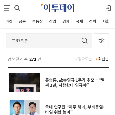
마켓
금융
부동산
산업
경제
국제
정치
사회
검색결과 총
272
건
정확도순
최신순
류승룡, 故송영규 1주기 추모…“벌
써 1년, 사랑한다 영규야”
국내 연구진 “제주 해녀, 부비동염·
비염 위험 높아”