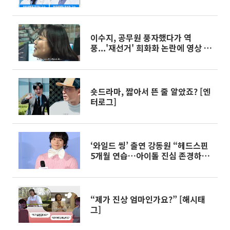
이수지, 공무원 풍자했다가 역
풍...'재선거' 희화화 논란에 영상 수
정
숏드라마, 짧아서 뜬 줄 알았죠? [엔
터로그]
‘와일드 씽’ 출연 강동원 “헤드스핀
5개월 연습…아이돌 진심 존경하게
돼”[현장]
“제가 진상 엄마인가요?” [해시태
그]