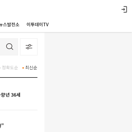
뉴스발전소
이투데이TV
정확도순
최신순
⋯향년 36세
야"