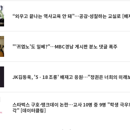
“외우고 끝나는 역사교육 안 돼”…공감·성찰하는 교실로 [배재
"'귀엽노'도 일베?"⋯MBC경남 게시판 분노 댓글 폭주
JK김동욱, '5ㆍ18 조롱' 배재고 응원⋯"정권은 너희의 미래
스타벅스 구호·탱크데이 논란…교사 10명 중 9명 "학생 극우
각" [데이터클립]