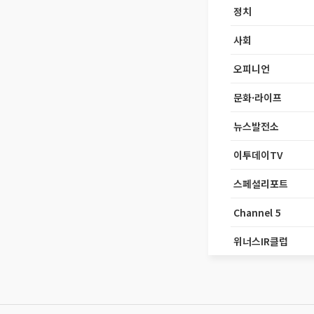
정치
사회
오피니언
문화·라이프
뉴스발전소
이투데이TV
스페셜리포트
Channel 5
위너스IR클럽