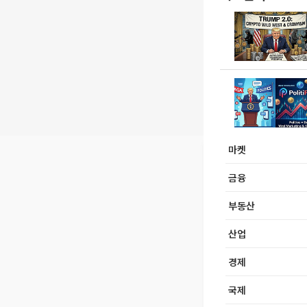
마켓
금융
부동산
산업
경제
국제