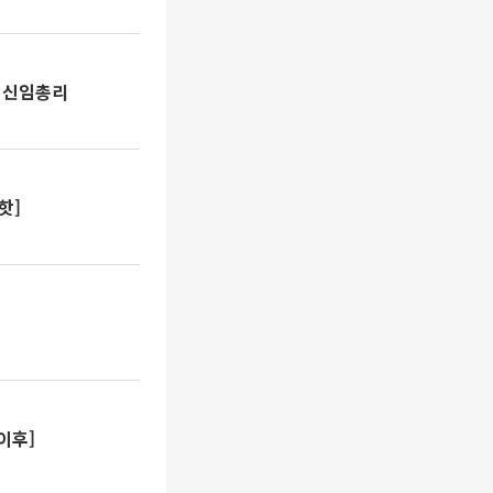
英 신임총리
핫]
이후]