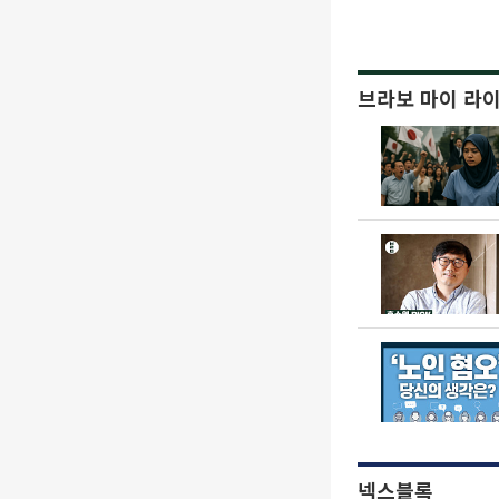
브라보 마이 라
넥스블록