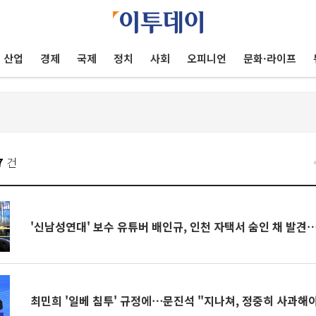
산업
경제
국제
정치
사회
오피니언
문화·라이프
7
건
'신남성연대' 보수 유튜버 배인규, 인천 자택서 숨인 채 발견
최민희 '일베 침투' 규정에⋯문진석 "지나쳐, 정중히 사과해