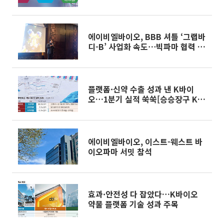
에이비엘바이오, BBB 셔틀 ‘그랩바
디-B’ 사업화 속도⋯빅파마 협력 확
대
플랫폼·신약 수출 성과 낸 K바이
오…1분기 실적 쑥쑥[승승장구 K바
이오①]
에이비엘바이오, 이스트-웨스트 바
이오파마 서밋 참석
효과·안전성 다 잡았다…K바이오
약물 플랫폼 기술 성과 주목