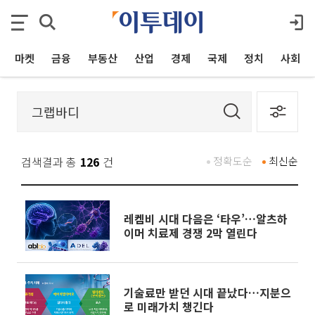
마켓
금융
부동산
산업
경제
국제
정치
사회
검색결과 총
126
건
정확도순
최신순
레켐비 시대 다음은 ‘타우’…알츠하
이머 치료제 경쟁 2막 열린다
기술료만 받던 시대 끝났다…지분으
로 미래가치 챙긴다