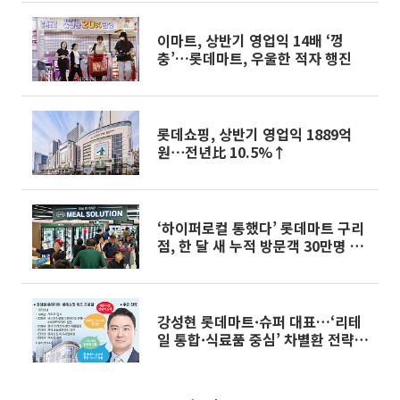
이마트, 상반기 영업익 14배 ‘껑
충’…롯데마트, 우울한 적자 행진
롯데쇼핑, 상반기 영업익 1889억
원⋯전년比 10.5%↑
‘하이퍼로컬 통했다’ 롯데마트 구리
점, 한 달 새 누적 방문객 30만명 돌
파
강성현 롯데마트·슈퍼 대표…‘리테
일 통합·식료품 중심’ 차별환 전략
통했다[유통CEO의 머릿속]