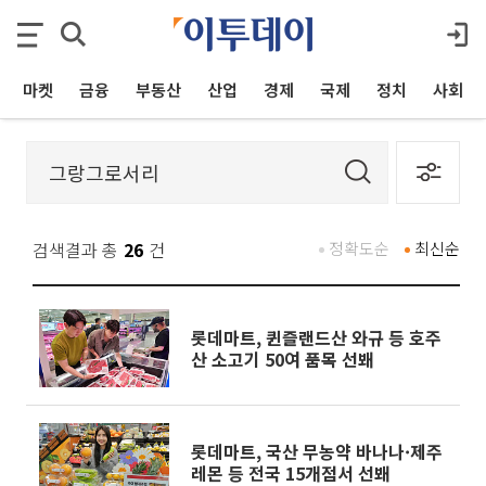
마켓
금융
부동산
산업
경제
국제
정치
사회
검색결과 총
26
건
정확도순
최신순
롯데마트, 퀸즐랜드산 와규 등 호주
산 소고기 50여 품목 선봬
롯데마트, 국산 무농약 바나나·제주
레몬 등 전국 15개점서 선봬