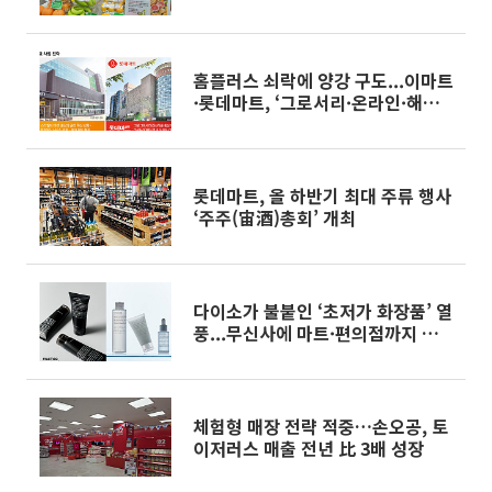
홈플러스 쇠락에 양강 구도...이마트
·롯데마트, ‘그로서리·온라인·해외
시장’ 공략 속도[2026 유통 맞수]
롯데마트, 올 하반기 최대 주류 행사
‘주주(宙酒)총회’ 개최
다이소가 불붙인 ‘초저가 화장품’ 열
풍...무신사에 마트·편의점까지 과
열 경쟁
체험형 매장 전략 적중…손오공, 토
이저러스 매출 전년 比 3배 성장